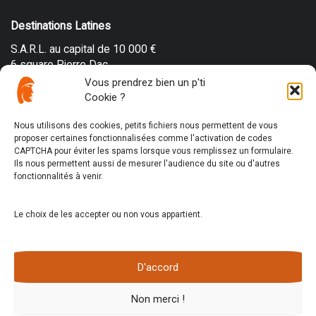
Destinations Latines
S.A.R.L. au capital de 10 000 €
6 square Pierre Dac
49100 Angers
Vous prendrez bien un p'ti
FRANCE
Cookie ?
SIREN 843 644 873
Nous utilisons des cookies, petits fichiers nous permettent de vous
APE 7911Z
proposer certaines fonctionnalisées comme l'activation de codes
N° TVA : FR58 843 644 873
CAPTCHA pour éviter les spams lorsque vous remplissez un formulaire.
Ils nous permettent aussi de mesurer l'audience du site ou d'autres
Assurance RCP Métiers du Tourisme HISCOX
fonctionnalités à venir.
N° police RCAPST/267165
Immatriculation au registre des opérateurs de voyages et de
séjours : IM013190003
Le choix de les accepter ou non vous appartient.
Destinations Latines © 2016 - 2026
Tous droits réservés
D'accord
Crédit Photographique : C. Boillot, V. Bruno-Bagnulo, J-P.
Coston, M. Joulain, P. Lesne, F. Meredieu, D. Riva Roveda, P.
Non merci !
Signer, O. Tibi, D. Bruno