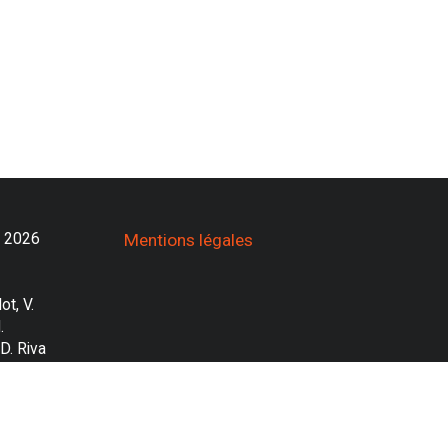
- 2026
Mentions légales
ot, V.
.
 D. Riva
runo