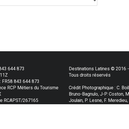
843 644 873
Destinations Latines © 2016 
11Z
Tous droits réservés
: FR58 843 644 873
nce RCP Métiers du Tourisme
Crédit Photographique : C. Boill
X
Bruno-Bagnulo, J-P. Coston, M
ice RCAPST/267165
Joulain, P. Lesne, F. Meredieu,
culation au registre des
Roveda, P. Signer, O. Tibi, D. B
urs de voyages et de séjours
3190003