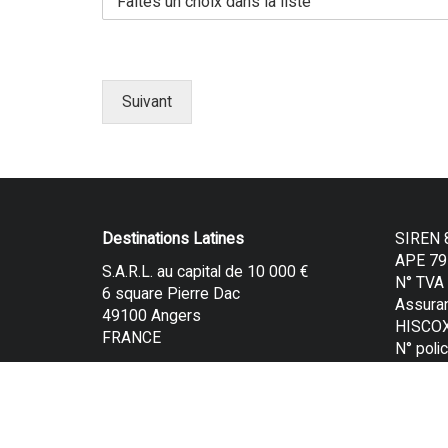
Suivant
Destinations Latines
SIREN 
APE 79
S.A.R.L. au capital de 10 000 €
N° TVA 
6 square Pierre Dac
Assura
49100 Angers
HISCO
FRANCE
N° pol
Immatri
opérate
: IM01